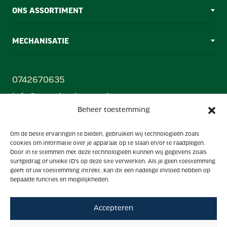
ONS ASSORTIMENT
MECHANISATIE
0742670635
info@ezendamborne.nl
Beheer toestemming
Gebr. Ezendam B.V
Om de beste ervaringen te bieden, gebruiken wij technologieën zoals
Oonksweg 35, 7622 AW, Borne (Mechanisatiecentrum)
cookies om informatie over je apparaat op te slaan en/of te raadplegen.
Hanzestraat 33, 7622 AX, Borne (Showroom)
Door in te stemmen met deze technologieën kunnen wij gegevens zoals
surfgedrag of unieke ID's op deze site verwerken. Als je geen toestemming
Powered by
geeft of uw toestemming intrekt, kan dit een nadelige invloed hebben op
Ezendam group
bepaalde functies en mogelijkheden.
Accepteren
Algemene voorwaarden