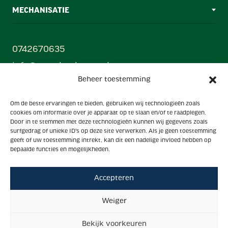
MECHANISATIE
0742670635
info@ezendamborne.nl
Beheer toestemming
Gebr. Ezendam B.V
Om de beste ervaringen te bieden, gebruiken wij technologieën zoals
Oonksweg 35, 7622 AW, Borne (Mechanisatiecentrum)
cookies om informatie over je apparaat op te slaan en/of te raadplegen.
Hanzestraat 33, 7622 AX, Borne (Showroom)
Door in te stemmen met deze technologieën kunnen wij gegevens zoals
surfgedrag of unieke ID's op deze site verwerken. Als je geen toestemming
Powered by
geeft of uw toestemming intrekt, kan dit een nadelige invloed hebben op
Ezendam group
bepaalde functies en mogelijkheden.
Accepteren
Algemene voorwaarden
Privacy
Weiger
Cookies
Bekijk voorkeuren