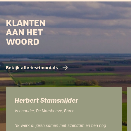
KLANTEN
AAN HET
WOORD
Bekijk alle testimonials
Rob Mulhof
RM Groenonderhoud en Landschapsbeheer, Notter
“Ik ben zeer tevreden over mijn aankopen bij