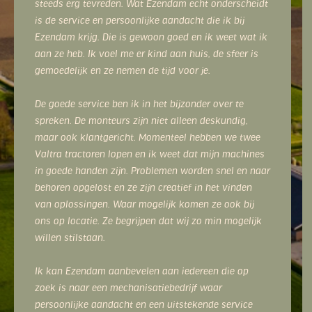
Ezendam. Ik was destijds op zoek naar een
watertank om bosplantsoen en bomen water te
kunnen geven in de droge zomermaanden. Deze heb
ik bij Ezendam gekocht en naar wens op maat laten
maken.
Vorig jaar kwam de Valtra Q serie op de markt en na
een tevreden demo heb ik dit jaar besloten om deze
trekker aan mijn machinepark toe te voegen. Hij is
een stuk stiller en comfortabeler, hoewel de
wendbaarheid even wat aanpassing vroeg. Dankzij
de flexibiliteit en expertise van Ezendam was dit
snel opgelost door de stuuruitslag aan te passen en
daarmee een grotere stuurhoek te creëren.
Wat Ezendam echt onderscheidt, is de goede service.
Er is veel mogelijk, ze beschikken over de nodige
kennis en onderdelen zijn snel binnen. Het team
denkt altijd met je mee en zorgt ervoor dat je weer