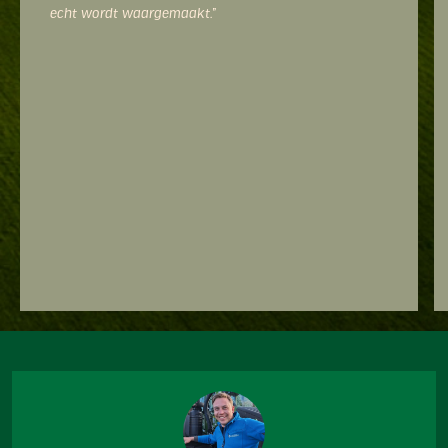
snel aan het werk kunt. Ik kan Ezendam van harte
aanbevelen aan iedereen die op zoek is naar een
betrouwbare adres voor landbouwmachines.”