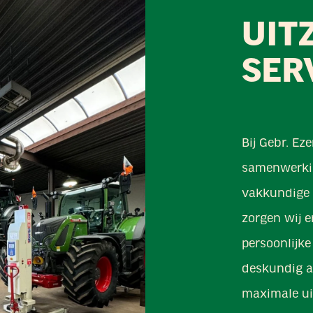
UIT
SER
Bij Gebr. E
samenwerkin
vakkundige 
zorgen wij e
persoonlijk
deskundig a
maximale ui