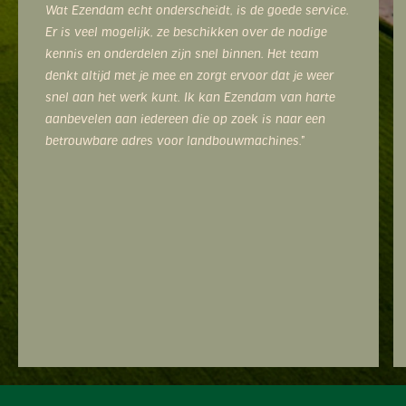
Wat Ezendam echt onderscheidt, is de goede service.
Er is veel mogelijk, ze beschikken over de nodige
kennis en onderdelen zijn snel binnen. Het team
denkt altijd met je mee en zorgt ervoor dat je weer
snel aan het werk kunt. Ik kan Ezendam van harte
aanbevelen aan iedereen die op zoek is naar een
betrouwbare adres voor landbouwmachines.”