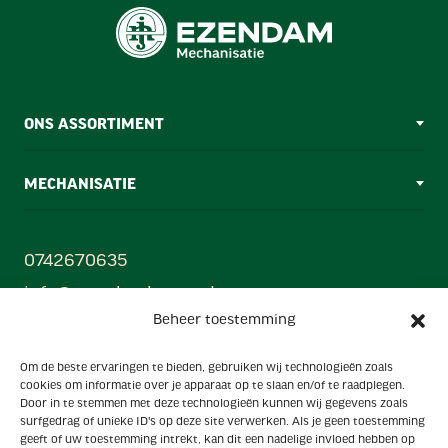
ONS ASSORTIMENT
MECHANISATIE
0742670635
info@ezendamborne.nl
Beheer toestemming
Gebr. Ezendam B.V
Om de beste ervaringen te bieden, gebruiken wij technologieën zoals
Oonksweg 35, 7622 AW, Borne (Mechanisatiecentrum)
cookies om informatie over je apparaat op te slaan en/of te raadplegen.
Hanzestraat 33, 7622 AX, Borne (Showroom)
Door in te stemmen met deze technologieën kunnen wij gegevens zoals
surfgedrag of unieke ID's op deze site verwerken. Als je geen toestemming
Powered by
geeft of uw toestemming intrekt, kan dit een nadelige invloed hebben op