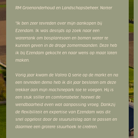
RM Groenonderhoud en Landschapsbeheer, Notter
“Ik ben zeer tevreden over mijn aankopen bij
Ezendam. Ik was destijds op zoek naar een
watertank om bosplantsoen en bomen water te
kunnen geven in de droge zomermaanden. Deze heb
ik bij Ezendam gekocht en naar wens op maat laten
maken.
Vorig jaar kwam de Valtra Q serie op de markt en na
een tevreden demo heb ik dit jaar besloten om deze
trekker aan mijn machinepark toe te voegen. Hij is
een stuk stiller en comfortabeler, hoewel de
wendbaarheid even wat aanpassing vroeg. Dankzij
de flexibiliteit en expertise van Ezendam was dit
snel opgelost door de stuuruitslag aan te passen en
daarmee een grotere stuurhoek te creëren.