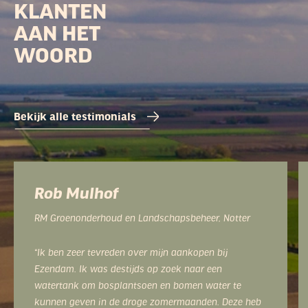
KLANTEN
AAN HET
WOORD
Bekijk alle testimonials
Herbert Stamsnijder
Veehouder, De Morshoeve, Enter
"Ik werk al jaren samen met Ezendam en ben nog
steeds erg tevreden. Wat Ezendam echt onderscheidt
is de service en persoonlijke aandacht die ik bij
Ezendam krijg. Die is gewoon goed en ik weet wat ik