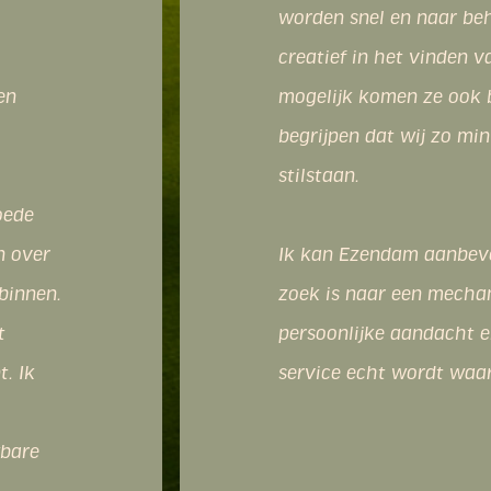
 ze zijn
Waar
. Ze
 die op
ar
e