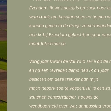
nog steeds erg tevreden. Wat Ezendam e
onderscheidt is de service en persoonlijk
aandacht die ik bij Ezendam krijg. Die is
gewoon goed en ik weet wat ik aan ze he
voel me er kind aan huis, de sfeer is
gemoedelijk en ze nemen de tijd voor je.
De goede service ben ik in het bijzonder 
spreken. De monteurs zijn niet alleen de
maar ook klantgericht. Momenteel hebb
twee Valtra tractoren lopen en ik weet d
machines in goede handen zijn. Problem