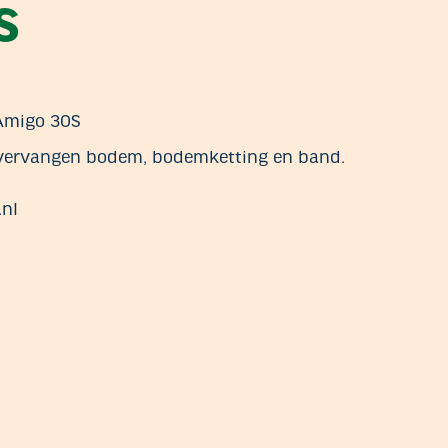
S
Amigo 30S
 vervangen bodem, bodemketting en band.
nl