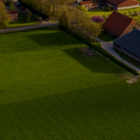
nkzij de flexibiliteit en expertise van
endam was dit snel opgelost door de
uuruitslag aan te passen en daarmee een
otere stuurhoek te creëren.
t Ezendam echt onderscheidt, is de goede
rvice. Er is veel mogelijk, ze beschikken over
 nodige kennis en onderdelen zijn snel binnen.
t team denkt altijd met je mee en zorgt
voor dat je weer snel aan het werk kunt. Ik
an Ezendam van harte aanbevelen aan
dereen die op zoek is naar een betrouwbare