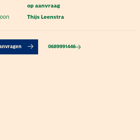
op aanvraag
soon
Thijs Leenstra
0689991446
aanvragen