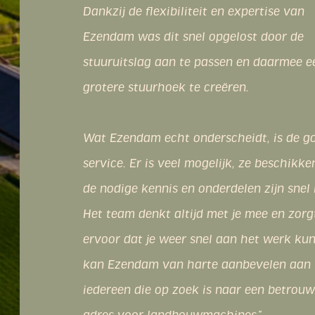
worden snel en naar behoren opgelost en
creatief in het vinden van oplossingen. 
mogelijk komen ze ook bij ons op locatie
begrijpen dat wij zo min mogelijk willen
stilstaan.
Ik kan Ezendam aanbevelen aan iedereen
zoek is naar een mechanisatiebedrijf wa
persoonlijke aandacht en een uitstekend
service echt wordt waargemaakt.”