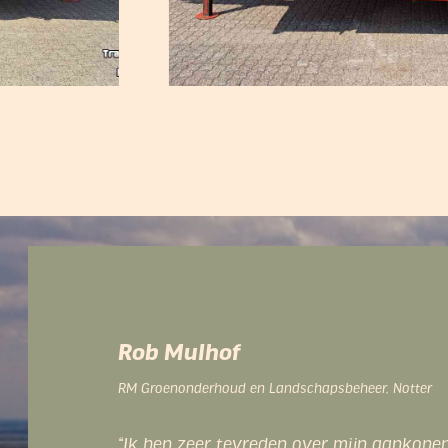
Herbert Stamsnijder
Veehouder, De Morshoeve, Enter
"Ik werk al jaren samen met Ezendam en