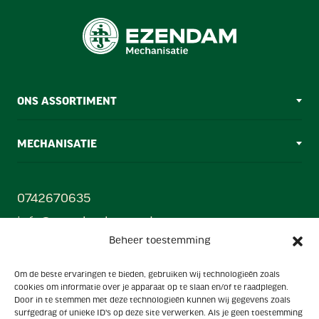
ONS ASSORTIMENT
MECHANISATIE
0742670635
info@ezendamborne.nl
Beheer toestemming
Gebr. Ezendam B.V
Om de beste ervaringen te bieden, gebruiken wij technologieën zoals
Oonksweg 35, 7622 AW, Borne (Mechanisatiecentrum)
cookies om informatie over je apparaat op te slaan en/of te raadplegen.
Hanzestraat 33, 7622 AX, Borne (Showroom)
Door in te stemmen met deze technologieën kunnen wij gegevens zoals
surfgedrag of unieke ID's op deze site verwerken. Als je geen toestemming