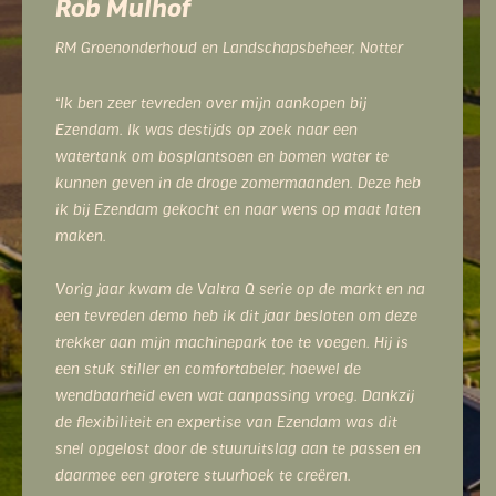
Gerard Roelofsen
Roelofsen Landscaping en Nurseries, Oterville,
Canada
“Ik heb gekozen voor Ezendam omdat dit een
toonaangevende bedrijf is in de wereld van de
mechanisatie. Onze machines leveren ons veel
arbeidsverlichting, arbeidsbesparing, tijdswinst,
flexibiliteit en kostenbesparing op.
De machines hebben mij nog nooit in de steek
gelaten en ik ben tevreden over de service die
Ezendam biedt. Ondanks het grote tijdsverschil
staan ze altijd voor mij klaar. Ik kan Ezendam aan
iedereen van harte aanbevelen.”