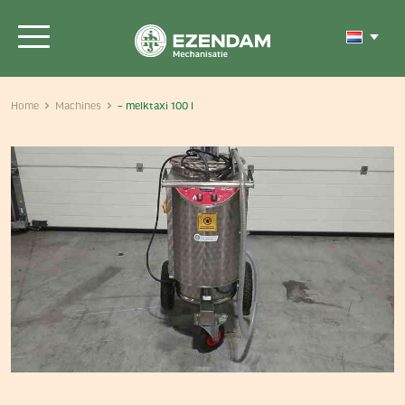
Home
Machines
– melktaxi 100 l