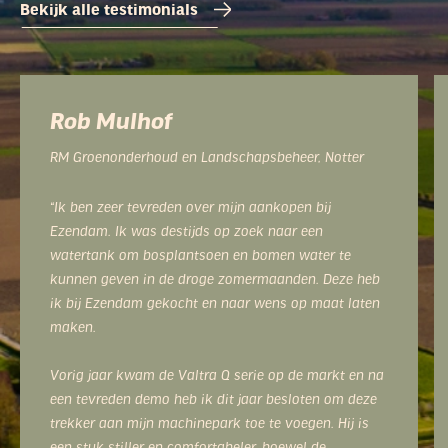
Bekijk alle testimonials
Rob Mulhof
RM Groenonderhoud en Landschapsbeheer, Notter
“Ik ben zeer tevreden over mijn aankopen bij
Ezendam. Ik was destijds op zoek naar een
watertank om bosplantsoen en bomen water te
kunnen geven in de droge zomermaanden. Deze heb
ik bij Ezendam gekocht en naar wens op maat laten
maken.
Vorig jaar kwam de Valtra Q serie op de markt en na
een tevreden demo heb ik dit jaar besloten om deze
trekker aan mijn machinepark toe te voegen. Hij is