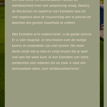
een stuk stiller en comfortabeler, hoewel de
wendbaarheid even wat aanpassing vroeg. Dankzij
de flexibiliteit en expertise van Ezendam was dit
snel opgelost door de stuuruitslag aan te passen en
daarmee een grotere stuurhoek te creëren.
Wat Ezendam echt onderscheidt, is de goede service.
Er is veel mogelijk, ze beschikken over de nodige
kennis en onderdelen zijn snel binnen. Het team
denkt altijd met je mee en zorgt ervoor dat je weer
snel aan het werk kunt. Ik kan Ezendam van harte
aanbevelen aan iedereen die op zoek is naar een
betrouwbare adres voor landbouwmachines.”