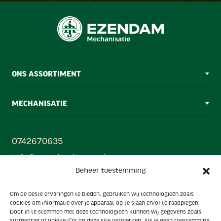
ONS ASSORTIMENT
MECHANISATIE
0742670635
info@ezendamborne.nl
Beheer toestemming
Gebr. Ezendam B.V
Om de beste ervaringen te bieden, gebruiken wij technologieën zoals
Oonksweg 35, 7622 AW, Borne (Mechanisatiecentrum)
cookies om informatie over je apparaat op te slaan en/of te raadplegen.
Hanzestraat 33, 7622 AX, Borne (Showroom)
Door in te stemmen met deze technologieën kunnen wij gegevens zoals