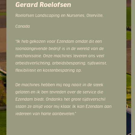
Gerard Roelofsen
Roelofsen Landscaping en Nurseries, Oterville,
Canada
“Ik heb gekozen voor Ezendam omdat dit een
toonaangevende bedrijf is in de wereld van de
mechanisatie. Onze machines leveren ons veel
arbeidsverlichting, arbeidsbesparing, tijdswinst,
flexibiliteit en kostenbesparing op.
De machines hebben mij nog nooit in de steek
gelaten en ik ben tevreden over de service die
Ezendam biedt. Ondanks het grote tijdsverschil
staan ze altijd voor mij klaar. Ik kan Ezendam aan
iedereen van harte aanbevelen.”