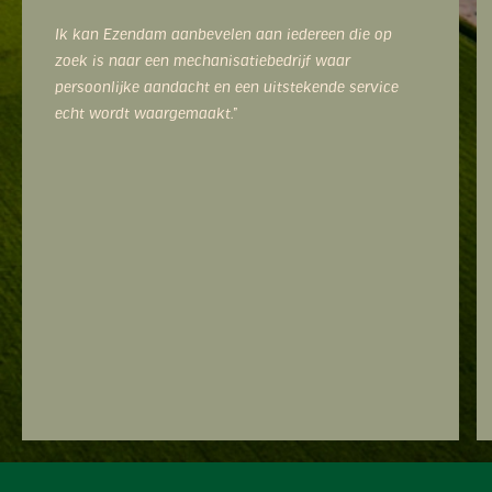
Ik kan Ezendam aanbevelen aan iedereen die op
zoek is naar een mechanisatiebedrijf waar
persoonlijke aandacht en een uitstekende service
echt wordt waargemaakt.”