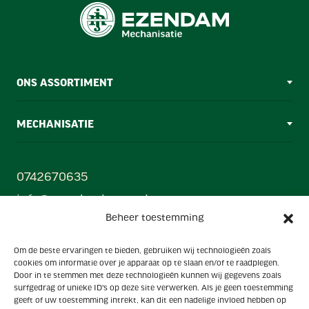
ONS ASSORTIMENT
MECHANISATIE
0742670635
info@ezendamborne.nl
Beheer toestemming
Gebr. Ezendam B.V
Om de beste ervaringen te bieden, gebruiken wij technologieën zoals
Oonksweg 35, 7622 AW, Borne (Mechanisatiecentrum)
cookies om informatie over je apparaat op te slaan en/of te raadplegen.
Hanzestraat 33, 7622 AX, Borne (Showroom)
Door in te stemmen met deze technologieën kunnen wij gegevens zoals
surfgedrag of unieke ID's op deze site verwerken. Als je geen toestemming
Powered by
geeft of uw toestemming intrekt, kan dit een nadelige invloed hebben op
Ezendam group