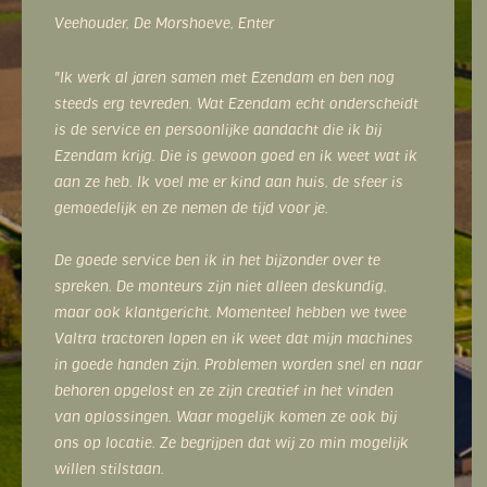
Veehouder, De Morshoeve, Enter
"Ik werk al jaren samen met Ezendam en ben nog
steeds erg tevreden. Wat Ezendam echt onderscheidt
is de service en persoonlijke aandacht die ik bij
Ezendam krijg. Die is gewoon goed en ik weet wat ik
aan ze heb. Ik voel me er kind aan huis, de sfeer is
gemoedelijk en ze nemen de tijd voor je.
De goede service ben ik in het bijzonder over te
spreken. De monteurs zijn niet alleen deskundig,
maar ook klantgericht. Momenteel hebben we twee
Valtra tractoren lopen en ik weet dat mijn machines
in goede handen zijn. Problemen worden snel en naar
behoren opgelost en ze zijn creatief in het vinden
van oplossingen. Waar mogelijk komen ze ook bij
ons op locatie. Ze begrijpen dat wij zo min mogelijk
willen stilstaan.