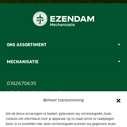
ONS ASSORTIMENT
MECHANISATIE
0742670635
info@ezendamborne.nl
Beheer toestemming
Gebr. Ezendam B.V
Om de beste ervaringen te bieden, gebruiken wij technologieën zoals
Oonksweg 35, 7622 AW, Borne (Mechanisatiecentrum)
cookies om informatie over je apparaat op te slaan en/of te raadplegen.
Hanzestraat 33, 7622 AX, Borne (Showroom)
Door in te stemmen met deze technologieën kunnen wij gegevens zoals