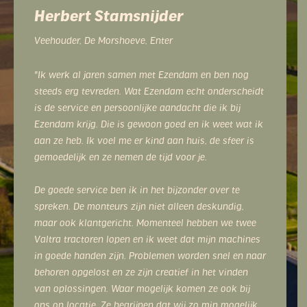
Herbert Stamsnijder
Veehouder, De Morshoeve, Enter
"Ik werk al jaren samen met Ezendam en ben nog
steeds erg tevreden. Wat Ezendam echt onderscheidt
is de service en persoonlijke aandacht die ik bij
Ezendam krijg. Die is gewoon goed en ik weet wat ik
aan ze heb. Ik voel me er kind aan huis, de sfeer is
gemoedelijk en ze nemen de tijd voor je.
De goede service ben ik in het bijzonder over te
spreken. De monteurs zijn niet alleen deskundig,
maar ook klantgericht. Momenteel hebben we twee
Valtra tractoren lopen en ik weet dat mijn machines
in goede handen zijn. Problemen worden snel en naar
behoren opgelost en ze zijn creatief in het vinden
van oplossingen. Waar mogelijk komen ze ook bij
ons op locatie. Ze begrijpen dat wij zo min mogelijk