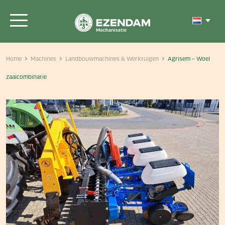
Home
Machines
Landbouwmachines & Werktuigen
Agrisem – Woel
zaaicombinatie