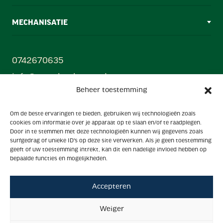
MECHANISATIE
0742670635
info@ezendamborne.nl
Beheer toestemming
Gebr. Ezendam B.V
Om de beste ervaringen te bieden, gebruiken wij technologieën zoals
Oonksweg 35, 7622 AW, Borne (Mechanisatiecentrum)
cookies om informatie over je apparaat op te slaan en/of te raadplegen.
Hanzestraat 33, 7622 AX, Borne (Showroom)
Door in te stemmen met deze technologieën kunnen wij gegevens zoals
surfgedrag of unieke ID's op deze site verwerken. Als je geen toestemming
Powered by
geeft of uw toestemming intrekt, kan dit een nadelige invloed hebben op
Ezendam group
bepaalde functies en mogelijkheden.
Accepteren
Algemene voorwaarden
Privacy
Weiger