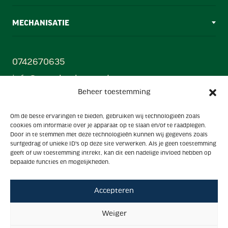
MECHANISATIE
0742670635
info@ezendamborne.nl
Beheer toestemming
Gebr. Ezendam B.V
Om de beste ervaringen te bieden, gebruiken wij technologieën zoals
Oonksweg 35, 7622 AW, Borne (Mechanisatiecentrum)
cookies om informatie over je apparaat op te slaan en/of te raadplegen.
Hanzestraat 33, 7622 AX, Borne (Showroom)
Door in te stemmen met deze technologieën kunnen wij gegevens zoals
surfgedrag of unieke ID's op deze site verwerken. Als je geen toestemming
Powered by
geeft of uw toestemming intrekt, kan dit een nadelige invloed hebben op
Ezendam group
bepaalde functies en mogelijkheden.
Accepteren
Algemene voorwaarden
Privacy
Weiger